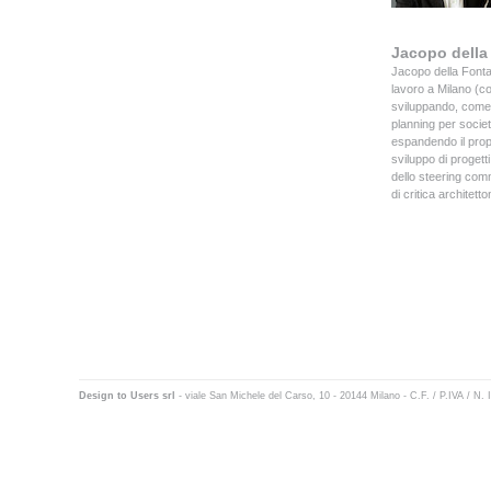
Jacopo della
Jacopo della Fontan
lavoro a Milano (co
sviluppando, come 
planning per socie
espandendo il propr
sviluppo di proget
dello steering comm
di critica architet
Design to Users srl
- viale San Michele del Carso, 10 - 20144 Milano - C.F. / P.IVA / 