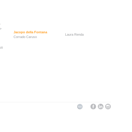
o
e-
Jacopo della Fontana
Laura Renda
Corrado Caruso
ti