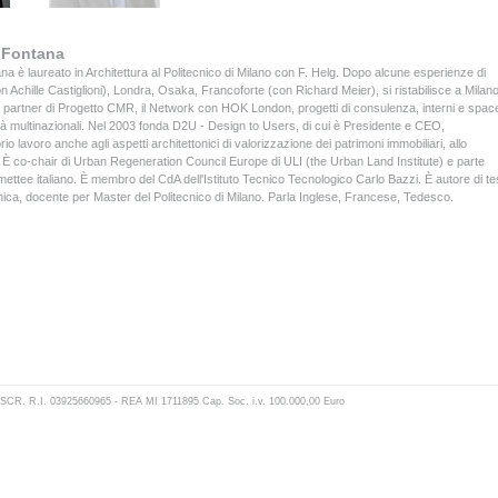
 Fontana
a è laureato in Architettura al Politecnico di Milano con F. Helg. Dopo alcune esperienze di
n Achille Castiglioni), Londra, Osaka, Francoforte (con Richard Meier), si ristabilisce a Milan
partner di Progetto CMR, il Network con HOK London, progetti di consulenza, interni e spac
tà multinazionali. Nel 2003 fonda D2U - Design to Users, di cui è Presidente e CEO,
io lavoro anche agli aspetti architettonici di valorizzazione dei patrimoni immobiliari, allo
ti È co-chair di Urban Regeneration Council Europe di ULI (the Urban Land Institute) e parte
ettee italiano. È membro del CdA dell'Istituto Tecnico Tecnologico Carlo Bazzi. È autore di tes
tonica, docente per Master del Politecnico di Milano. Parla Inglese, Francese, Tedesco.
N. ISCR. R.I. 03925660965 - REA MI 1711895 Cap. Soc. i.v. 100.000,00 Euro